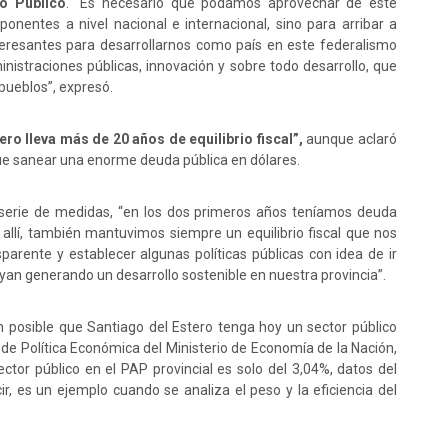
o Público
. “Es necesario que podamos aprovechar de este
onentes a nivel nacional e internacional, sino para arribar a
teresantes para desarrollarnos como país en este federalismo
inistraciones públicas, innovación y sobre todo desarrollo, que
pueblos”, expresó.
ro lleva más de 20 años de equilibrio fiscal”,
aunque aclaró
que sanear una enorme deuda pública en dólares.
erie de medidas, “en los dos primeros años teníamos deuda
allí, también mantuvimos siempre un equilibrio fiscal que nos
nsparente y establecer algunas políticas públicas con idea de ir
yan generando un desarrollo sostenible en nuestra provincia”.
n posible que Santiago del Estero tenga hoy un sector público
a de Política Económica del Ministerio de Economía de la Nación,
ector público en el PAP provincial es solo del 3,04%, datos del
cir, es un ejemplo cuando se analiza el peso y la eficiencia del