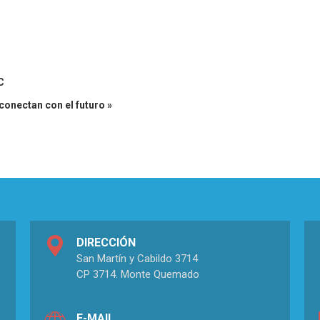
C
nectan con el futuro »
DIRECCIÓN
San Martín y Cabildo 3714
CP 3714. Monte Quemado
E-MAIL