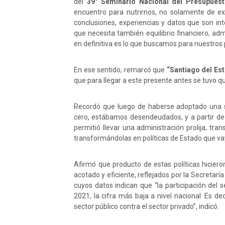
del
39° Seminario Nacional del Presupuest
encuentro para nutrirnos, no solamente de exp
conclusiones, experiencias y datos que son in
que necesita también equilibrio financiero, adm
en definitiva es lo que buscamos para nuestros 
En ese sentido, remarcó que
“Santiago del Este
que para llegar a este presente antes se tuvo 
Recordó que luego de haberse adoptado una s
cero, estábamos desendeudados, y a partir de 
permitió llevar una administración prolija, tra
transformándolas en políticas de Estado que va
Afirmó que producto de estas políticas hiciero
acotado y eficiente, reflejados por la Secretarí
cuyos datos indican que “la participación del s
2021, la cifra más baja a nivel nacional. Es de
sector público contra el sector privado”, indicó.