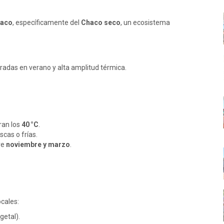
haco
, específicamente del
Chaco seco
, un ecosistema
tradas en verano y alta amplitud térmica.
ran los
40 °C
.
scas o frías.
re
noviembre y marzo
.
ocales:
getal).