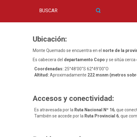
Ubicación:
Monte Quemado se encuentra en el
norte de la prov
Es cabecera del
departamento Copo
y se sitúa cerca 
Coordenadas:
25°48′00″S 62°49′00″O
Altitud:
Aproximadamente
222 msnm (metros sobre 
Accesos y conectividad:
Es atravesada por la
Ruta Nacional Nº 16
, que conec
También se accede por la
Ruta Provincial 6
, que com