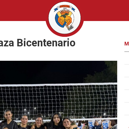
laza Bicentenario
M