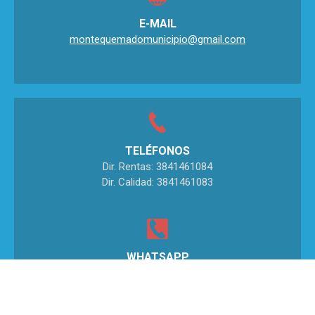
E-MAIL
montequemadomunicipio@gmail.com
TELÉFONOS
Dir. Rentas: 3841461084
Dir. Calidad: 3841461083
WHATSAPP
+543841 406094
+543841 406095