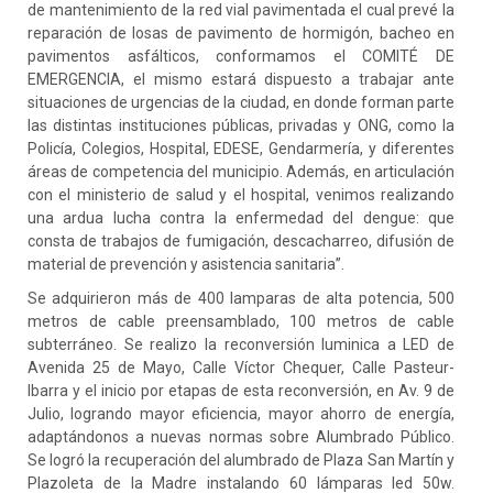
de mantenimiento de la red vial pavimentada el cual prevé la
reparación de losas de pavimento de hormigón, bacheo en
pavimentos asfálticos, conformamos el COMITÉ DE
EMERGENCIA, el mismo estará dispuesto a trabajar ante
situaciones de urgencias de la ciudad, en donde forman parte
las distintas instituciones públicas, privadas y ONG, como la
Policía, Colegios, Hospital, EDESE, Gendarmería, y diferentes
áreas de competencia del municipio. Además, en articulación
con el ministerio de salud y el hospital, venimos realizando
una ardua lucha contra la enfermedad del dengue: que
consta de trabajos de fumigación, descacharreo, difusión de
material de prevención y asistencia sanitaria”.
Se adquirieron más de 400 lamparas de alta potencia, 500
metros de cable preensamblado, 100 metros de cable
subterráneo. Se realizo la reconversión luminica a LED de
Avenida 25 de Mayo, Calle Víctor Chequer, Calle Pasteur-
Ibarra y el inicio por etapas de esta reconversión, en Av. 9 de
Julio, logrando mayor eficiencia, mayor ahorro de energía,
adaptándonos a nuevas normas sobre Alumbrado Público.
Se logró la recuperación del alumbrado de Plaza San Martín y
Plazoleta de la Madre instalando 60 lámparas led 50w.