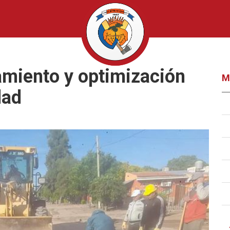
amiento y optimización
M
dad