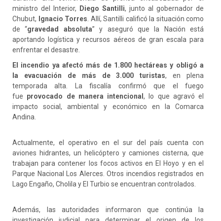
ministro del Interior,
Diego Santilli
, junto al gobernador de
Chubut,
Ignacio Torres
. Allí, Santilli calificó la situación como
de “
gravedad absoluta
” y aseguró que la Nación está
aportando logística y recursos aéreos de gran escala para
enfrentar el desastre.
El incendio ya afectó más de 1.800 hectáreas y obligó a
la
evacuación de más de 3.000 turistas
, en plena
temporada alta. La fiscalía confirmó que el fuego
fue
provocado de manera intencional
, lo que agravó el
impacto social, ambiental y económico en la Comarca
Andina.
Actualmente, el operativo en el sur del país cuenta con
aviones hidrantes, un helicóptero y camiones cisterna, que
trabajan para contener los focos activos en El Hoyo y en el
Parque Nacional Los Alerces. Otros incendios registrados en
Lago Engaño, Cholila y El Turbio se encuentran controlados.
Además, las autoridades informaron que continúa la
investigación judicial para determinar el origen de los