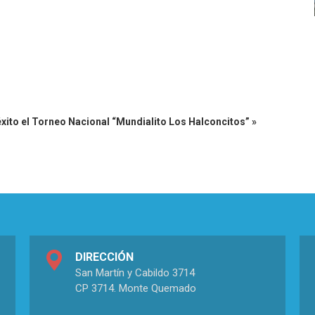
éxito el Torneo Nacional “Mundialito Los Halconcitos” »
DIRECCIÓN
San Martín y Cabildo 3714
CP 3714. Monte Quemado