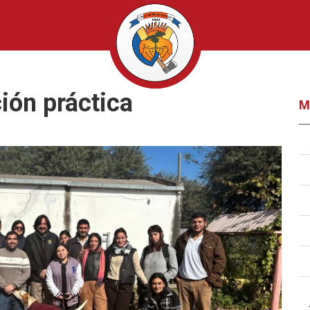
ión práctica
M