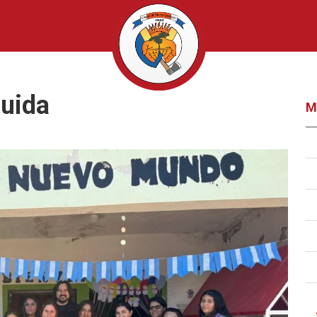
cuida
M