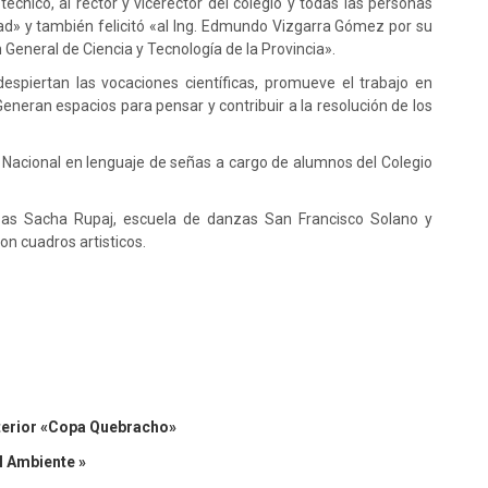
écnico, al rector y vicerector del colegio y todas las personas
dad» y también felicitó «al Ing. Edmundo Vizgarra Gómez por su
n General de Ciencia y Tecnología de la Provincia».
 despiertan las vocaciones científicas, promueve el trabajo en
. Generan espacios para pensar y contribuir a la resolución de los
l Nacional en lenguaje de señas a cargo de alumnos del Colegio
as Sacha Rupaj, escuela de danzas San Francisco Solano y
on cuadros artisticos.
nterior «Copa Quebracho»
l Ambiente »