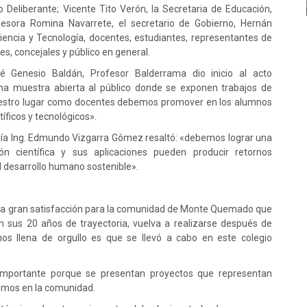
 Deliberante; Vicente Tito Verón, la Secretaria de Educación,
fesora Romina Navarrete, el secretario de Gobierno, Hernán
iencia y Tecnología, docentes, estudiantes, representantes de
es, concejales y público en general.
sé Genesio Baldán, Profesor Balderrama dio inicio al acto
una muestra abierta al público donde se exponen trabajos de
 nuestro lugar como docentes debemos promover en los alumnos
tíficos y tecnológicos».
gía Ing. Edmundo Vizgarra Gómez resaltó: «debemos lograr una
ón científica y sus aplicaciones pueden producir retornos
el desarrollo humano sostenible».
 una gran satisfacción para la comunidad de Monte Quemado que
en sus 20 años de trayectoria, vuelva a realizarse después de
s llena de orgullo es que se llevó a cabo en este colegio
 importante porque se presentan proyectos que representan
emos en la comunidad.