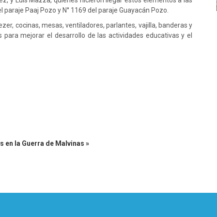
z, y Luis Mazza, quienes hicieron llegar estos elementos a las
del paraje Paaj Pozo y N° 1169 del paraje Guayacán Pozo.
er, cocinas, mesas, ventiladores, parlantes, vajilla, banderas y
para mejorar el desarrollo de las actividades educativas y el
os en la Guerra de Malvinas »