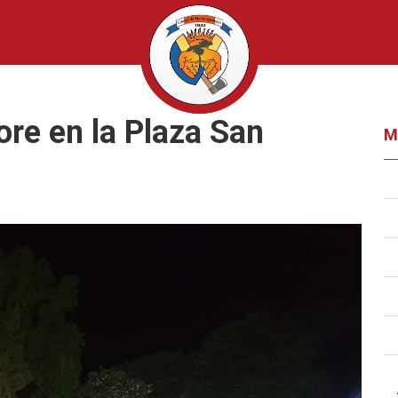
ore en la Plaza San
M