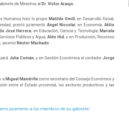
abinete de Ministros al
Dr. Víctor Araujo.
hos Humanos hizo lo propio
Matilde Omill
; en Desarrollo Social,
nidad, prestó juramento
Ángel
Niccolai
; en Economía,
Atilio
do José Herrera
; en Educación, Ciencia y Tecnología,
Mariela
Servicios Públicos y Agua,
Aldo Hid
, y en Producción, Recursos
e, asumió
Néstor Machado
.
inuará
Julia Comán
, y en Gestión Económica el contador
Jorge
o a
Miguel Mandrille
como secretario del Consejo Económico y
ación entre el Estado provincial, los sectores productivos y las
-tomo-juramento-a-los-miembros-de-su-gabinete/