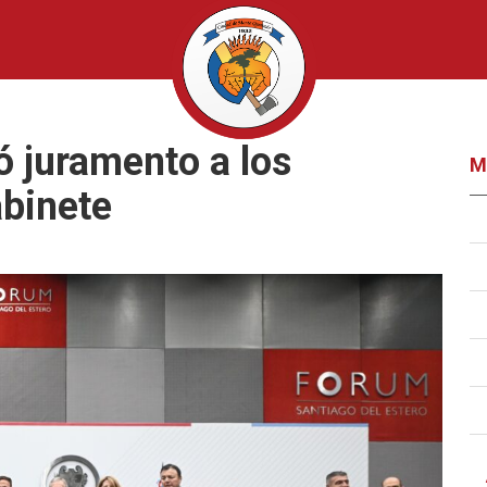
ó juramento a los
M
binete