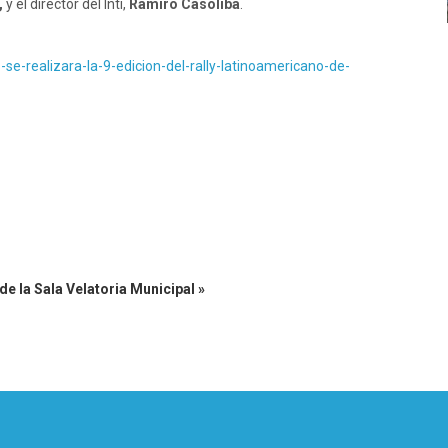
,
y el director del Inti,
Ramiro Casoliba
.
se-realizara-la-9-edicion-del-rally-latinoamericano-de-
e la Sala Velatoria Municipal »