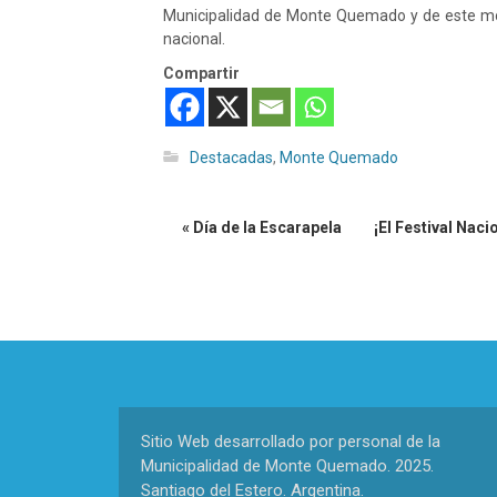
Municipalidad de Monte Quemado y de este modo
nacional.
Compartir
Destacadas
,
Monte Quemado
« Día de la Escarapela
¡El Festival Nac
Sitio Web desarrollado por personal de la
Municipalidad de Monte Quemado. 2025.
Santiago del Estero. Argentina.