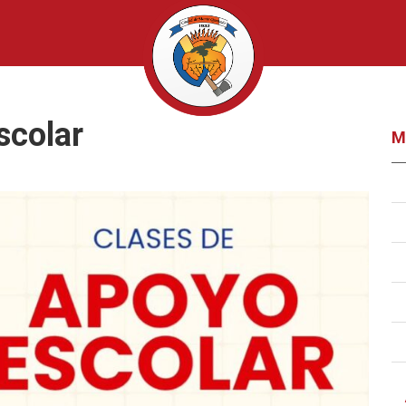
scolar
M