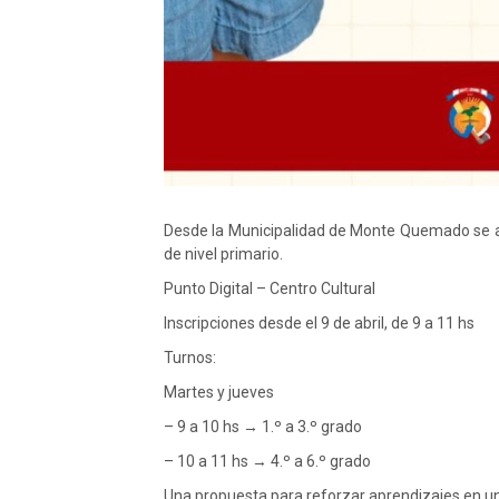
Desde la Municipalidad de Monte Quemado se a
de nivel primario.
Punto Digital – Centro Cultural
Inscripciones desde el 9 de abril, de 9 a 11 hs
Turnos:
Martes y jueves
– 9 a 10 hs → 1.º a 3.º grado
– 10 a 11 hs → 4.º a 6.º grado
Una propuesta para reforzar aprendizajes en un