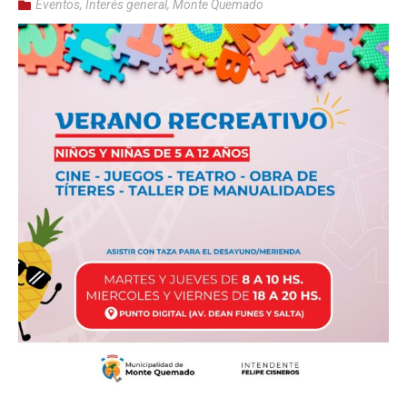
Eventos
,
Interés general
,
Monte Quemado