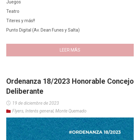
Juegos
Teatro
Titeres y más!!
Punto Digital (Av. Dean Funes y Salta)
LEER MÁS
Ordenanza 18/2023 Honorable Concejo
Deliberante
19 de diciembre de 2023
Flyers
,
Interés general
,
Monte Quemado