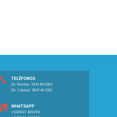
TELÉFONOS
Dir. Rentas: 3841461084
Dir. Calidad: 3841461083
WHATSAPP
+543841 406094