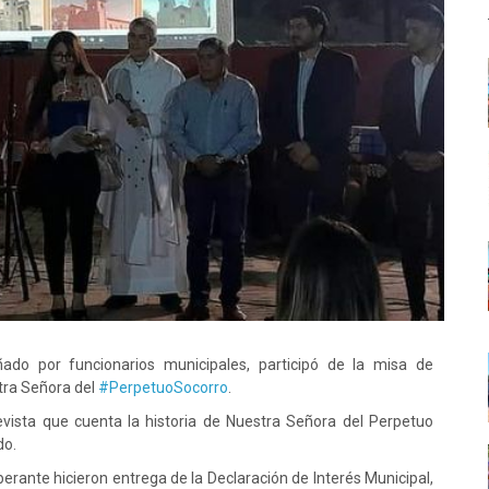
do por funcionarios municipales, participó de la misa de
stra Señora del
#PerpetuoSocorro
.
vista que cuenta la historia de Nuestra Señora del Perpetuo
do.
ante hicieron entrega de la Declaración de Interés Municipal,