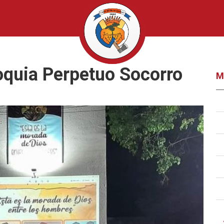
oquia Perpetuo Socorro
M