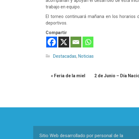
acompañan y apoyan el desarrollo de esta inicia
trabajo en equipo.
El torneo continuará mañana en los horarios 
deportivos.
Compartir
Destacadas
,
Noticias
« Feria de la miel
2 de Junio – Día Naci
Sitio Web desarrollado por personal de la