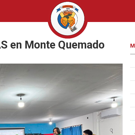
IAS en Monte Quemado
M