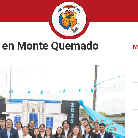
io en Monte Quemado
M