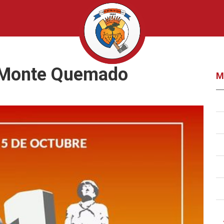
e Monte Quemado
M